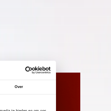
Over
 media te bieden en om ons