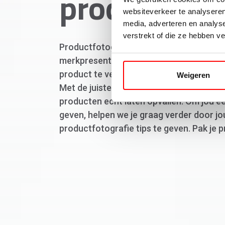
productfoto
websiteverkeer te analyseren
media, adverteren en analys
verstrekt of die ze hebben v
Productfotografie is onmisbaar voor el
merkpresentatie. Daarom zijn deze beeld
product te verkopen. Onderschat dit on
Weigeren
Met de juiste belichting, achtergrond en
producten echt laten opvallen. Om jou een
geven, helpen we je graag verder door jo
productfotografie tips te geven. Pak je pr