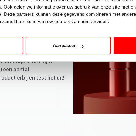
grafie
. Ook delen we informatie over uw gebruik van onze site met on
e. Deze partners kunnen deze gegevens combineren met andere i
erzameld op basis van uw gebruik van hun services.
ke webshop of
en essentieel om het
derwerp daarom dus niet.
Aanpassen
 compositie kan je
 steuntje in de rug te
u een aantal
oduct erbij en test het uit!