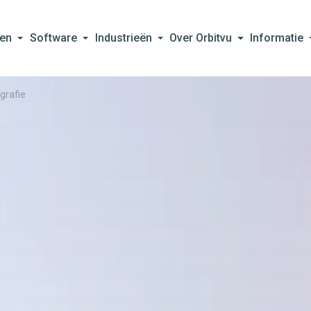
en
Software
Industrieën
Over Orbitvu
Informatie
grafie