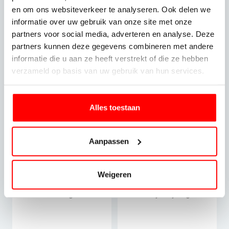
productfotografie van Orbitvu. Ben je benieuwd naar
en om ons websiteverkeer te analyseren. Ook delen we
hun ervaringen?
informatie over uw gebruik van onze site met onze
partners voor social media, adverteren en analyse. Deze
partners kunnen deze gegevens combineren met andere
informatie die u aan ze heeft verstrekt of die ze hebben
verzameld op basis van uw gebruik van hun services.
Alles toestaan
Aanpassen
Weigeren