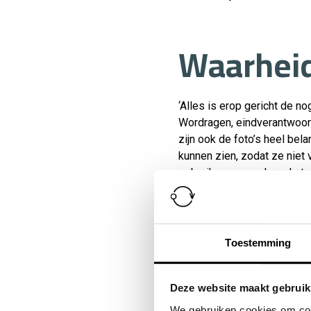
Waarheid
‘Alles is erop gericht de n
Wordragen, eindverantwoord
zijn ook de foto’s heel bel
kunnen zien, zodat ze niet 
gebruiken en een hemd strak
beeld.’ Waarheidsgetrouwe 
Wordragen: ‘Klanten moeten
Toestemming
Pas-toolt
Deze website maakt gebruik
We gebruiken cookies om cont