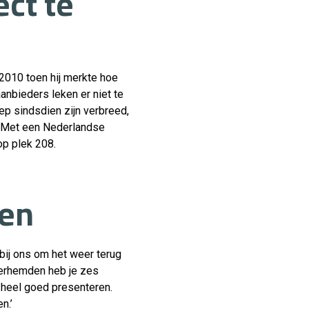
ct te
2010 toen hij merkte hoe
anbieders leken er niet te
ep sindsdien zijn verbreed,
. Met een Nederlandse
op plek 208.
ten
bij ons om het weer terug
overhemden heb je zes
, heel goed presenteren.
n.’