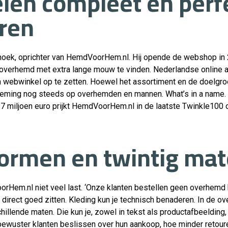
elen compleet en perfe
ren
noek, oprichter van HemdVoorHem.nl. Hij opende de webshop in 
k overhemd met extra lange mouw te vinden. Nederlandse online a
en webwinkel op te zetten. Hoewel het assortiment en de doelgro
rneming nog steeds op overhemden en mannen. What’s in a name
17 miljoen euro prijkt HemdVoorHem.nl in de laatste Twinkle100 
ormen en twintig ma
rHem.nl niet veel last. ‘Onze klanten bestellen geen overhemd 
 direct goed zitten. Kleding kun je technisch benaderen. In de 
illende maten. Die kun je, zowel in tekst als productafbeelding
bewuster klanten beslissen over hun aankoop, hoe minder retoure