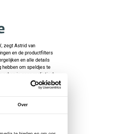
e
’, zegt Astrid van
ngen en de productfilters
gelijken en alle details
ng hebben om speldjes te
r schep je geen realistisch
uiteindelijk ook. Van
slissing kunnen nemen.’
Over
 media te bieden en om ons