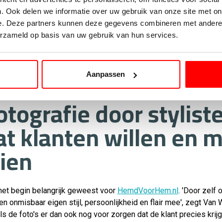
igen zeggen vanaf de start van het bedrijf zo'n beetje alle tools
. Ook delen we informatie over uw gebruik van onze site met on
en pretenderen zo retouren te voorkomen:
‘Mijn ervaring leert da
e. Deze partners kunnen deze gegevens combineren met andere i
. Als ondernemer betaal je maandelijks voor die tools en moet je 
erzameld op basis van uw gebruik van hun services.
ellen dat die oplossingen dankzij AI de komende tijd wel beter w
 laag. Voor maatadvies kunnen klanten bovendien altijd laagdre
Aanpassen
tografie door stylist
t klanten willen en 
ien
 het begin belangrijk geweest voor
HemdVoorHem.nl
. 'Door zelf 
onmisbaar eigen stijl, persoonlijkheid en flair mee', zegt Van W
 de foto's er dan ook nog voor zorgen dat de klant precies krijgt