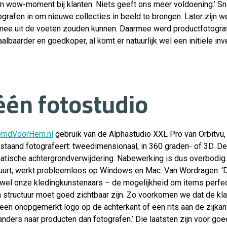
en wow-moment bij klanten. Niets geeft ons meer voldoening.’ Sn
grafen in om nieuwe collecties in beeld te brengen. Later zijn 
ee uit de voeten zouden kunnen. Daarmee werd productfotografi
lbaarder en goedkoper, al komt er natuurlijk wel een initiële inve
één fotostudio
mdVoorHem.nl
gebruik van de Alphastudio XXL Pro
van Orbitvu,
staand fotografeert: tweedimensionaal, in 360 graden- of 3D. De
atische achtergrondverwijdering. Nabewerking is dus overbodig.
tuurt, werkt probleemloos op Windows en Mac. Van Wordragen: ‘
 wel onze kledingkunstenaars – de mogelijkheid om items perfect
n structuur moet goed zichtbaar zijn. Zo voorkomen we dat de kl
 een onopgemerkt logo op de achterkant of een rits aan de zijkan
n anders naar producten dan fotografen.’ Die laatsten zijn voor g