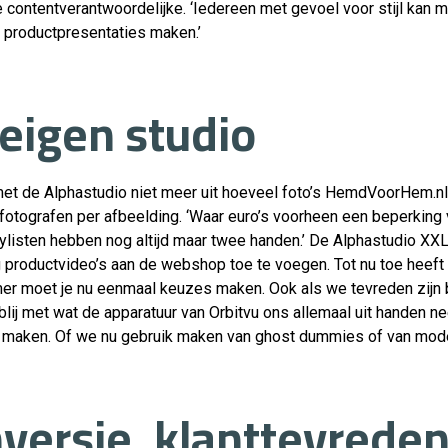
 contentverantwoordelijke. ‘Iedereen met gevoel voor stijl kan 
 productpresentaties maken.’
 eigen studio
t de Alphastudio niet meer uit hoeveel foto’s HemdVoorHem.nl 
 fotografen per afbeelding. ‘Waar euro’s voorheen een beperking 
e stylisten hebben nog altijd maar twee handen.’ De Alphastudio XX
productvideo’s aan de webshop toe te voegen. Tot nu toe heeft
r moet je nu eenmaal keuzes maken. Ook als we tevreden zijn bli
l blij met wat de apparatuur van Orbitvu ons allemaal uit handen n
 maken. Of we nu gebruik maken van ghost dummies of van model
versie, klanttevrede