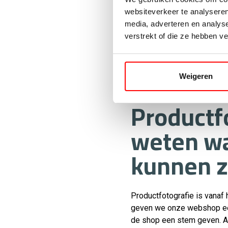
Oprichter Snoek heeft naar e
websiteverkeer te analyseren
klanten maatadvies geven 
media, adverteren en analys
het juiste antwoord krijgen
verstrekt of die ze hebben v
inleveren. Ik kan me voorst
retourpercentage nu al erg
onze klantenservice.’
Weigeren
Productfo
weten wa
kunnen z
Productfotografie is vanaf
geven we onze webshop een 
de shop een stem geven. Als