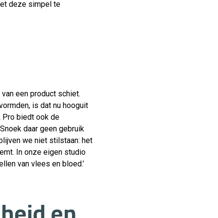
met deze simpel te
van een product schiet.
vormden, is dat nu hooguit
L Pro biedt ook de
 Snoek daar geen gebruik
jven we niet stilstaan: het
eemt. In onze eigen studio
len van vlees en bloed.’
nheid en