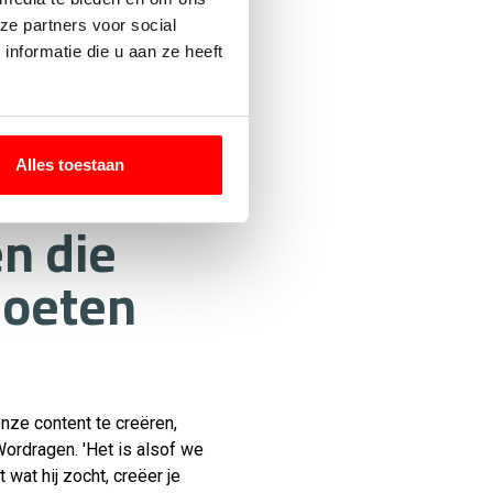
 gebruikt die de online
ze partners voor social
t shoppers vaak toch niet
nformatie die u aan ze heeft
ook nog zelf je maattabellen
orden. Gelukkig is ons
mpelig contact opnemen met
Alles toestaan
en die
moeten
onze content te creëren,
ordragen. 'Het is alsof we
 wat hij zocht,
creëer je