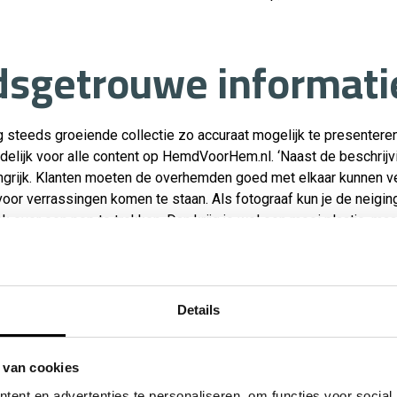
sgetrouwe informati
og steeds groeiende collectie zo accuraat mogelijk te presenteren
elijk voor alle content op HemdVoorHem.nl. ‘Naast de beschrijvi
angrijk. Klanten moeten de overhemden goed met elkaar kunnen ver
voor verrassingen komen te staan. Als fotograaf kun je de neigi
 over een pop te trekken. Dan krijg je wel een mooi plaatje, maa
presentatie, daar zijn klanten mee geholpen. En HemdVoorHem.nl 
 alleen op basis van de plaatjes al een gefundeerde aankoopbe
Details
jes
 van cookies
ent en advertenties te personaliseren, om functies voor social