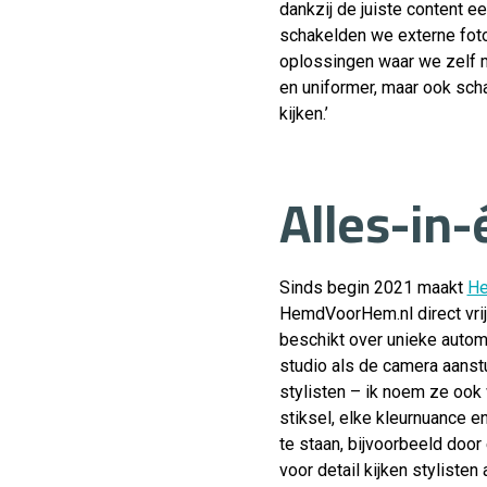
dankzij de juiste content e
schakelden we externe foto
oplossingen waar we zelf m
en uniformer, maar ook schaa
kijken.’
Alles-in-
Sinds begin 2021 maakt
He
HemdVoorHem.nl direct vrij
beschikt over unieke autom
studio als de camera aans
stylisten – ik noem ze ook
stiksel, elke kleurnuance e
te staan, bijvoorbeeld door
voor detail kijken styliste