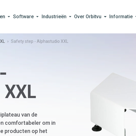
en
Software
Industrieën
Over Orbitvu
Informatie
XXL
Safety step - Alphastudio XXL
-
 XXL
aiplateau van de
 en comfortabeler om in
ge producten op het