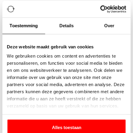
Beschrijving
Acrylschijf met siliconenpads voor Alphastudio-serie
Toestemming
Details
Over
(vervanging).
Kenmerken:
Deze website maakt gebruik van cookies
Lichtdoorlatend
We gebruiken cookies om content en advertenties te
Lichtverspreidend
personaliseren, om functies voor social media te bieden
Neutrale kleur
en om ons websiteverkeer te analyseren. Ook delen we
informatie over uw gebruik van onze site met onze
Gemakkelijk schoon te maken
partners voor social media, adverteren en analyse. Deze
partners kunnen deze gegevens combineren met andere
informatie die u aan ze heeft verstrekt of die ze hebben
verzameld op basis van uw gebruik van hun services.
Alles toestaan