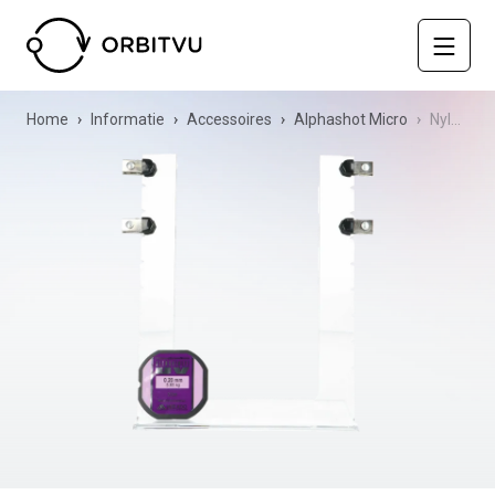
Home
Informatie
Accessoires
Alphashot Micro
Nylon string support for earrings - Alphashot Micro